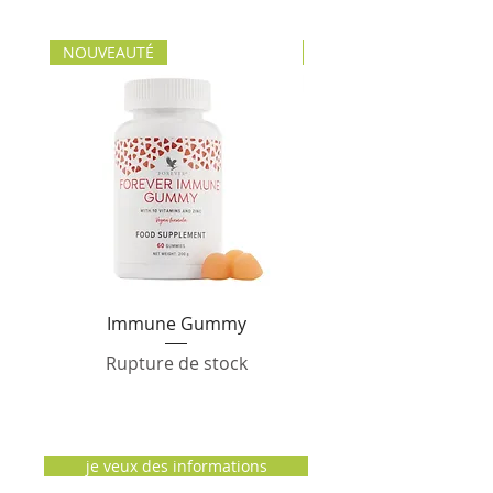
NOUVEAUTÉ
NOUVEAUTÉ
Immune Gummy
Forever Sensatiabl
Rupture de stock
je veux des informations