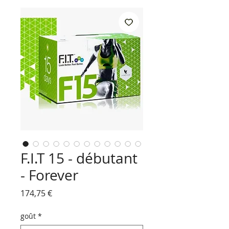
F.I.T 15 - débutant
- Forever
Prix
174,75 €
goût
*