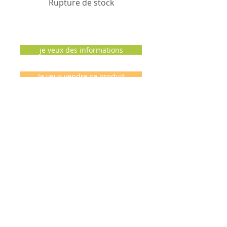
Rupture de stock
je veux des informations
Je veux vendre ce produit
Les clients se sont aussi
intéressés à ...
Me contacter ..