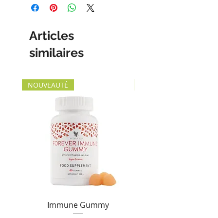
Articles
similaires
NOUVEAUTÉ
NOUVEAUTÉ
Immune Gummy
Forever Sensatiabl