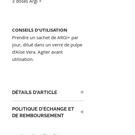
3 doses Argi +
CONSEILS D'UTILISATION
Prendre un sachet de ARGI+ par
jour, dilué dans un verre de pulpe
d’Aloe Vera. Agiter avant
utilisation.
DÉTAILS D'ARTICLE
Détails d'article. Saisissez ici les
POLITIQUE D'ÉCHANGE ET
caractéristiques de l'article : taille,
DE REMBOURSEMENT
matière et autres détails utiles. Cet
emplacement est idéal pour
Politique d'échange et de
expliquer les avantages de cet
remboursement. Informez vos