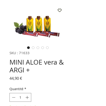
SKU : 71633
MINI ALOE vera &
ARGI +
Prix
44,90 €
Quantité
*