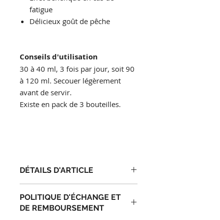
fatigue
Délicieux goût de pêche
Conseils d'utilisation
30 à 40 ml, 3 fois par jour, soit 90
à 120 ml. Secouer légèrement
avant de servir.
Existe en pack de 3 bouteilles.
DÉTAILS D'ARTICLE
Détails d'article. Saisissez ici les
POLITIQUE D'ÉCHANGE ET
caractéristiques de l'article : taille,
DE REMBOURSEMENT
matière et autres détails utiles. Cet
emplacement est idéal pour